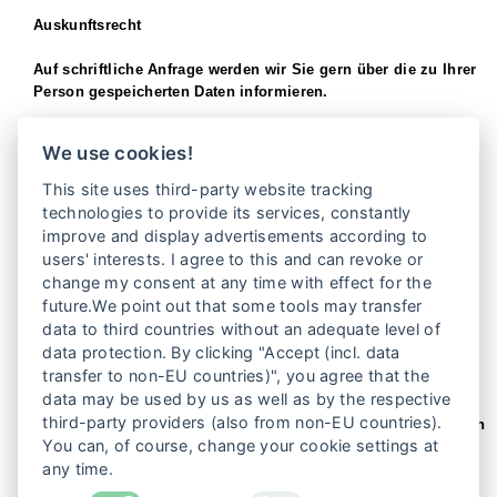
Auskunftsrecht
Auf schriftliche Anfrage werden wir Sie gern über die zu Ihrer
Person gespeicherten Daten informieren.
So erreichen Sie unsere Datenschutzbeauftragte:
We use cookies!
TERRE DES FEMMES e. V.
Caroline – Michaelis – Straße 1
This site uses third-party website tracking
10115 Berlin
technologies to provide its services, constantly
E-Mail:
info@frauenrechte.de
improve and display advertisements according to
users' interests. I agree to this and can revoke or
Sicherheitshinweis:
change my consent at any time with effect for the
future.We point out that some tools may transfer
Wir sind bemüht, Ihre personenbezogenen Daten durch
data to third countries without an adequate level of
Ergreifung aller technischen und organisatorischen
data protection. By clicking "Accept (incl. data
Möglichkeiten so zu speichern, dass sie für Dritte nicht
transfer to non-EU countries)", you agree that the
zugänglich sind. Bei der Kommunikation per E-Mail kann die
data may be used by us as well as by the respective
vollständige Datensicherheit von uns nicht gewährleistet
third-party providers (also from non-EU countries).
werden, so dass wir Ihnen bei vertraulichen Informationen den
You can, of course, change your cookie settings at
Postweg empfehlen.
any time.