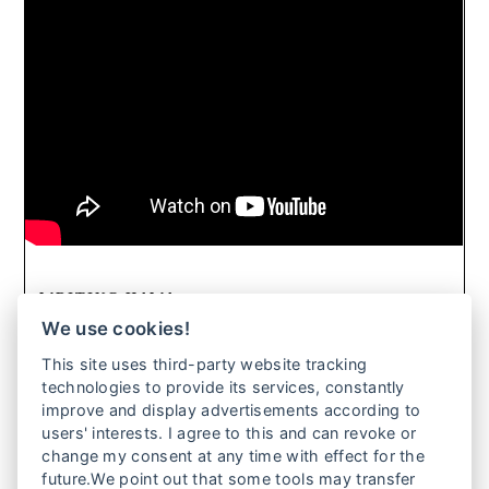
WRITING HAWA
We use cookies!
Hawa konnte nie studieren und wurde als Kind mit einem
This site uses third-party website tracking
30 Jahre älteren Mann zwangsverheiratet. Mit Mitte 50
technologies to provide its services, constantly
lernt sie nun lesen und schreiben, um ein eigenes
improve and display advertisements according to
Business zu starten. Doch mit der Rückkehr der Taliban
users' interests. I agree to this and can revoke or
werden alle Hoffnungen auf eine Zukunft für sie, ihre
change my consent at any time with effect for the
Tochter und ihre Enkelin zerschlagen – das Afghanistan
future.We point out that some tools may transfer
von heute.