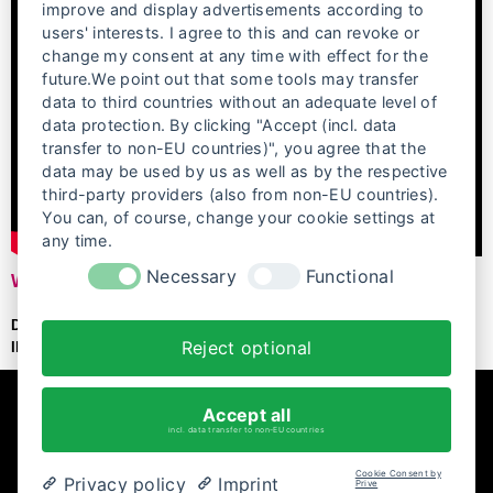
improve and display advertisements according to
users' interests. I agree to this and can revoke or
change my consent at any time with effect for the
future.We point out that some tools may transfer
data to third countries without an adequate level of
data protection. By clicking "Accept (incl. data
transfer to non-EU countries)", you agree that the
data may be used by us as well as by the respective
third-party providers (also from non-EU countries).
You can, of course, change your cookie settings at
any time.
Necessary
Functional
WE ARE FIRE
Die Künstlerin Mar Mar Maremoto kämpft in Mexiko mit ihren
Reject optional
Illustrationen gegen die hohe Anzahl an Femiziden.
Accept all
incl. data transfer to non-EU countries
Cookie Consent by
Privacy policy
Imprint
Prive