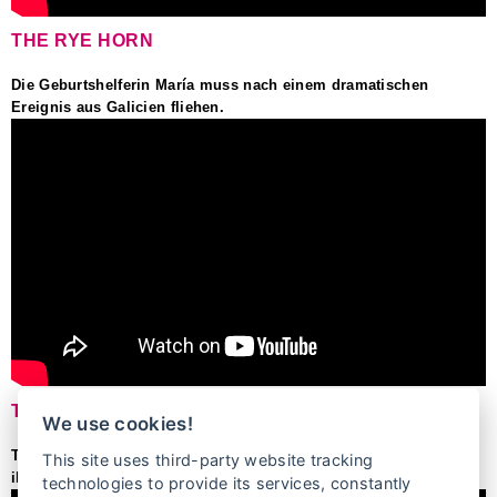
THE RYE HORN
Die Geburtshelferin María muss nach einem dramatischen
Ereignis aus Galicien fliehen.
THE WITNESS
We use cookies!
Tarla lebt im Iran und wird Zeugin, wie ihre Freundin Rana von
This site uses third-party website tracking
ihrem Mann ermordet wird.
technologies to provide its services, constantly