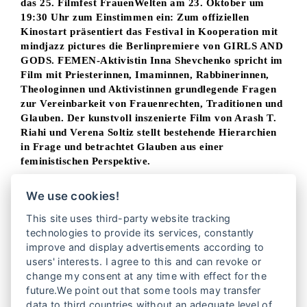
das 25. Filmfest FrauenWelten am 23. Oktober um
19:30 Uhr zum Einstimmen ein: Zum offiziellen
Kinostart präsentiert das Festival in Kooperation mit
mindjazz pictures die Berlinpremiere von GIRLS AND
GODS. FEMEN-Aktivistin Inna Shevchenko spricht im
Film mit Priesterinnen, Imaminnen, Rabbinerinnen,
Theologinnen und Aktivistinnen grundlegende Fragen
zur Vereinbarkeit von Frauenrechten, Traditionen und
Glauben. Der kunstvoll inszenierte Film von Arash T.
Riahi und Verena Soltiz stellt bestehende Hierarchien
in Frage und betrachtet Glauben aus einer
feministischen Perspektive.
Im Anschluss an die Vorführung wird Inna Shevchenko
We use cookies!
persönlich zu einem Filmgespräch anwesend sein. Das
This site uses third-party website tracking
Gespräch moderiert Ruth Moschner.
technologies to provide its services, constantly
improve and display advertisements according to
Bereits um 18:00 Uhr eröffnet die
users' interests. I agree to this and can revoke or
Jubiläumsausstellung „25 Jahre Filmfest
change my consent at any time with effect for the
FrauenWelten“. Gezeigt werden Festivalplakate und
future.We point out that some tools may transfer
fotografische Eindrücke der vergangenen Jahre – eine
data to third countries without an adequate level of