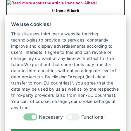
© Irene Alberti
We use cookies!
IRENE VON ALBERTI
This site uses third-party website tracking
technologies to provide its services, constantly
Irene von Alberti ist Regisseurin, Autorin und
improve and display advertisements according to
Produzentin und lebt in Berlin. Als Mitbegründerin
users' interests. I agree to this and can revoke or
derFilmgalerie 451 bietet sie eine Plattform für
change my consent at any time with effect for the
künstlerische Filme, die in Form und Inhalt
future.We point out that some tools may transfer
ungewöhnlichund mutig…
data to third countries without an adequate level of
data protection. By clicking "Accept (incl. data
Weiterlesen
transfer to non-EU countries)", you agree that the
data may be used by us as well as by the respective
third-party providers (also from non-EU countries).
1
2
3
4
5
6
You can, of course, change your cookie settings at
any time.
7
8
9
Necessary
Functional