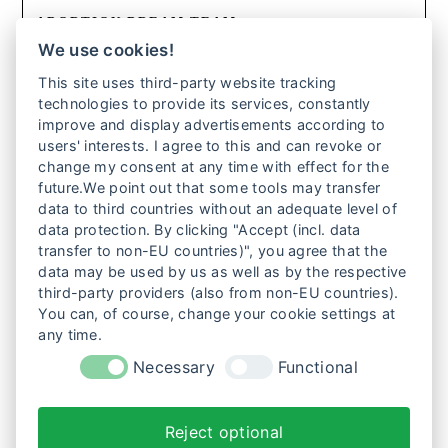
ABORTION DREAM TEAM
We use cookies!
Glücklicherweise gibt es sie – vier Frauen, die in Polen
This site uses third-party website tracking
trotz Abtreibungsverbots eine Hotline betreiben, um
technologies to provide its services, constantly
Frauen in Not zu helfen. Sie informieren über sichere
improve and display advertisements according to
Selbstabtreibungen oder vermitteln Kliniken im Ausland.
users' interests. I agree to this and can revoke or
Für diesen Einsatz riskieren sie ihre Gesundheit und
change my consent at any time with effect for the
Freiheit. Werden sie ihre wichtige Arbeit fortsetzen
future.We point out that some tools may transfer
können?
data to third countries without an adequate level of
data protection. By clicking "Accept (incl. data
Weiterlesen
transfer to non-EU countries)", you agree that the
data may be used by us as well as by the respective
third-party providers (also from non-EU countries).
1
2
3
4
5
6
You can, of course, change your cookie settings at
any time.
7
…
11
Necessary
Functional
Reject optional