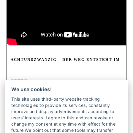
ACHTUNDZWANZIG – DER WEG ENTSTEHT IM
GEHEN
We use cookies!
Sein eigenes Kind aufwachsen zu sehen, obwohl man
This site uses third-party website tracking
selbst noch mitten im Erwachsenwerden steckt, ist ein
technologies to provide its services, constantly
seltsames Gefühl. Fabienne, Laura, Steffi und Lisa
improve and display advertisements according to
werden alle schon als Teenagerinnen schwanger und
users' interests. I agree to this and can revoke or
entscheiden sich für ihr Kind. Vom Umfeld beäugt, gehen
change my consent at any time with effect for the
sie ihren eigenen Weg – als Mütter, als Frauen und als
future.We point out that some tools may transfer
Erwachsene. Lebensnah und authentisch.