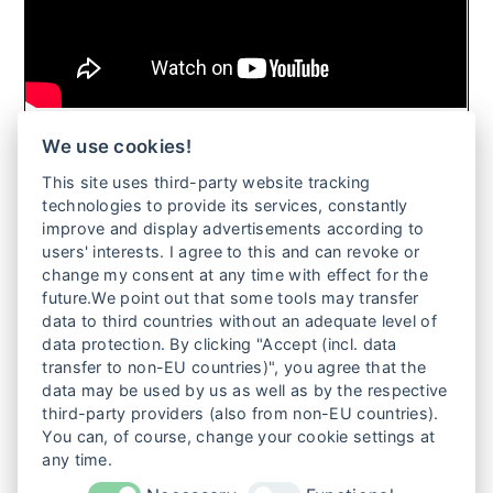
We use cookies!
WELCOME HOME FRECKLES (KURZFILM)
This site uses third-party website tracking
technologies to provide its services, constantly
Nach vier Jahren kehrt eine Tochter in ihre Heimat in
improve and display advertisements according to
Korea zurück, um der Gewalt ihrer Kindheit zu begegnen
users' interests. I agree to this and can revoke or
– und entdeckt einen generationenübergreifenden
change my consent at any time with effect for the
Kreislauf des Missbrauchs, den nur sie durchbrechen
future.We point out that some tools may transfer
kann.
data to third countries without an adequate level of
data protection. By clicking "Accept (incl. data
Weiterlesen
transfer to non-EU countries)", you agree that the
data may be used by us as well as by the respective
third-party providers (also from non-EU countries).
1
…
5
6
7
8
You can, of course, change your cookie settings at
any time.
9
10
11