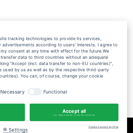
ite tracking technologies to provide its services,
 advertisements according to users' interests. I agree to
my consent at any time with effect for the future.We
transfer data to third countries without an adequate
cking "Accept (incl. data transfer to non-EU countries)",
 used by us as well as by the respective third-party
ountries). You can, of course, change your cookie
TRAY BODIES
Necessary
Functional
Accept all
incl. data transfer to non-EU countries
Cookie Consent by Prive
Settings