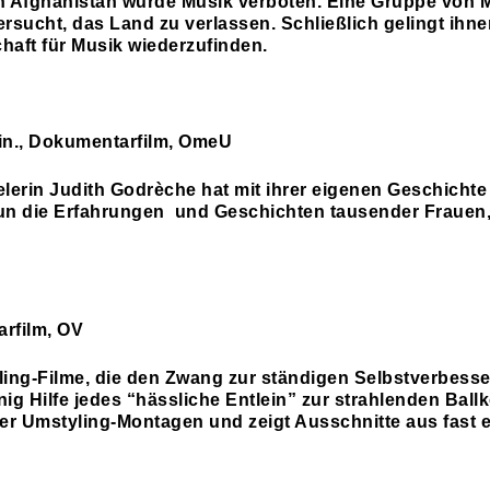
n Afghanistan wurde Musik verboten. Eine Gruppe von M
rsucht, das Land zu verlassen. Schließlich gelingt ihne
haft für Musik wiederzufinden.
Min., Dokumentarfilm, OmeU
lerin Judith Godrèche hat mit ihrer eigenen Geschichte
 nun die Erfahrungen und Geschichten tausender Frauen, 
arfilm, OV
ling-Filme, die den Zwang zur ständigen Selbstverbesse
enig Hilfe jedes “hässliche Entlein” zur strahlenden 
der Umstyling-Montagen und zeigt Ausschnitte aus fast 