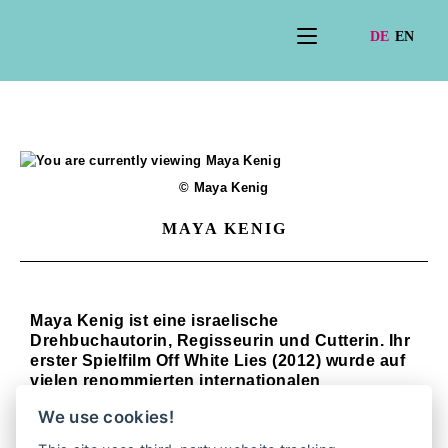
© Maya Kenig
MAYA KENIG
Maya Kenig ist eine israelische
Drehbuchautorin, Regisseurin und Cutterin. Ihr
erster Spielfilm Off White Lies (2012) wurde auf
vielen renommierten internationalen
Filmfestivals (Berlinale, Busan IFF, Palm
We use cookies!
Springs FF) ausgewählt und erhielt lokale und
weltweite Anerkennung. Zusammen mit der