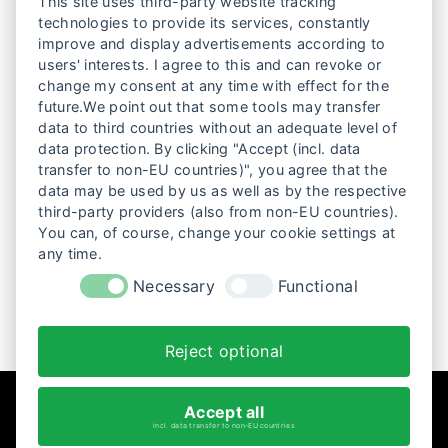
This site uses third-party website tracking
Filmemacherin Gur Bentwich führte sie Regie
technologies to provide its services, constantly
bei dem Dokumentarfilm The Bentwich
improve and display advertisements according to
Syndrome, der international gezeigt wurde. Als
users' interests. I agree to this and can revoke or
Cutterin gewann sie einen israelischen
change my consent at any time with effect for the
Academy Award, und ihre Projekte reichen vom
future.We point out that some tools may transfer
Fernsehen bis zum Kino. Derzeit schreibt sie
data to third countries without an adequate level of
eine Serie für HOT Cable TV mit dem Titel
data protection. By clicking "Accept (incl. data
Doctor End.
transfer to non-EU countries)", you agree that the
data may be used by us as well as by the respective
Maya Kenig ist Gästin für
THE MILKY WAY
am
third-party providers (also from non-EU countries).
Samstag 26.10.2024
und
Sonntag 27.10.2024
You can, of course, change your cookie settings at
beim Filmfest anwesend.
any time.
Necessary
Functional
Reject optional
Accept all
incl. data transfer to non-EU countries