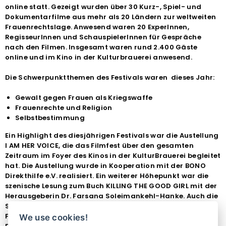
online statt. Gezeigt wurden über 30 Kurz-, Spiel- und
Dokumentarfilme aus mehr als 20 Ländern zur weltweiten
Frauenrechtslage. Anwesend waren 20 ExperInnen,
RegisseurInnen und SchauspielerInnen für Gespräche
nach den Filmen. Insgesamt waren rund 2.400 Gäste
online und im Kino in der Kulturbrauerei anwesend.
Die Schwerpunktthemen des Festivals waren dieses Jahr:
Gewalt gegen Frauen als Kriegswaffe
Frauenrechte und Religion
Selbstbestimmung
Ein Highlight des diesjährigen Festivals war die Austellung
I AM HER VOICE, die das Filmfest über den gesamten
Zeitraum im Foyer des Kinos in der KulturBrauerei begleitet
hat. Die Austellung wurde in Kooperation mit der BONO
Direkthilfe e.V. realisiert. Ein weiterer Höhepunkt war die
szenische Lesung zum Buch KILLING THE GOOD GIRL mit der
Herausgeberin Dr. Farsana Soleimankehl-Hanke. Auch die
Stadtspaziergänge mit Claudia von Gélieu von den
Frauentouren haben spannende Einblicke in die
We use cookies!