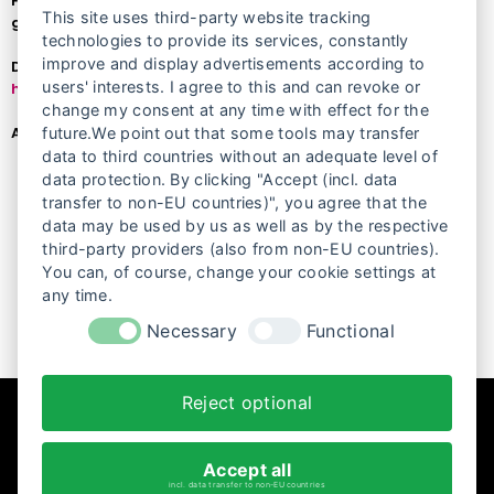
Frauengeschichte im Prenzlauer Berg und im Film
This site uses third-party website tracking
gegeben.
technologies to provide its services, constantly
improve and display advertisements according to
Das Programmheft des vergangenen Jahres können Sie
users' interests. I agree to this and can revoke or
hier
einsehen.
change my consent at any time with effect for the
Aufzeichnungen der Gespräche finden Sie
hier
.
future.We point out that some tools may transfer
data to third countries without an adequate level of
data protection. By clicking "Accept (incl. data
Impressionen
transfer to non-EU countries)", you agree that the
data may be used by us as well as by the respective
third-party providers (also from non-EU countries).
You can, of course, change your cookie settings at
Festivaltrailer
any time.
Necessary
Functional
Reject optional
Accept all
incl. data transfer to non-EU countries