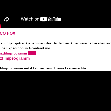
SCO FOX
s junge Spitzenkletterinnen des Deutschen Alpenvereins bereiten si
eine Expedition in Grönland vor.
Mehr
zfilmprogramm
filmprogramm mit 4 Filmen​ zum Thema Frauenrechte