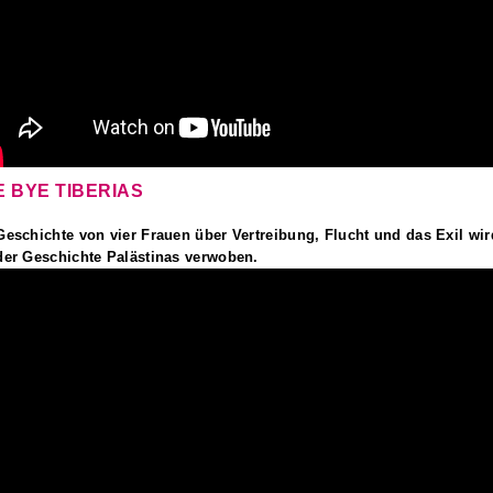
 BYE TIBERIAS
Geschichte von vier Frauen über Vertreibung, Flucht und das Exil wir
der Geschichte Palästinas verwoben.