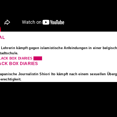
AL
 Lehrerin kämpft gegen islamistische Anfeindungen in einer belgisc
tadtschule.
Mehr
ACK BOX DIARIES
japanische Journalistin Shiori Ito kämpft nach einem sexuellen Übergr
Gerechtigkeit.