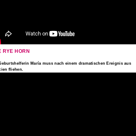
E RYE HORN
Geburtshelferin María muss nach einem dramatischen Ereignis aus
cien fliehen.