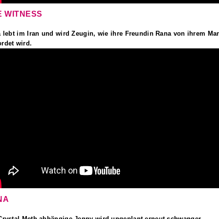
E WITNESS
a lebt im Iran und wird Zeugin, wie ihre Freundin Rana von ihrem Ma
rdet wird.
NA
Crystal Meth abhängige Jenny wird ungeplant erneut schwanger.