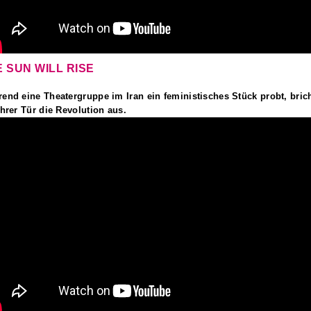
 SUN WILL RISE
end eine Theatergruppe im Iran ein feministisches Stück probt, bric
ihrer Tür die Revolution aus.