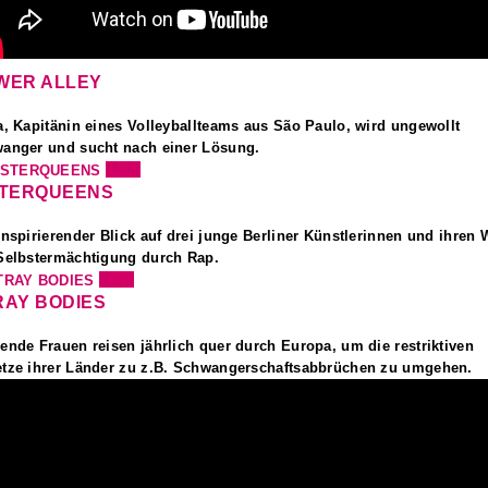
WER ALLEY
a, Kapitänin eines Volleyballteams aus São Paulo, wird ungewollt
anger und sucht nach einer Lösung.
Mehr
STERQUEENS
inspirierender Blick auf drei junge Berliner Künstlerinnen und ihren
Selbstermächtigung durch Rap.
Mehr
RAY BODIES
ende Frauen reisen jährlich quer durch Europa, um die restriktiven
tze ihrer Länder zu z.B. Schwangerschaftsabbrüchen zu umgehen.