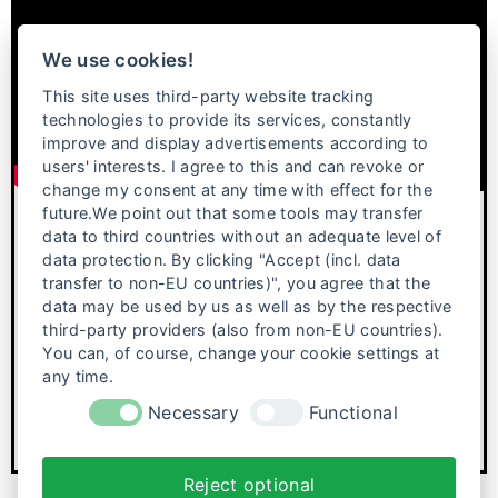
We use cookies!
This site uses third-party website tracking
technologies to provide its services, constantly
improve and display advertisements according to
users' interests. I agree to this and can revoke or
change my consent at any time with effect for the
future.We point out that some tools may transfer
NAWI – DEAR FUTURE ME
data to third countries without an adequate level of
data protection. By clicking "Accept (incl. data
Im ländlichen Kenia träumt Nawi davon, eines Tages eine
eigene Stimme zu haben. Gefördert von ihrer Lehrerin will
transfer to non-EU countries)", you agree that the
sie studieren, doch ihr Vater verkauft sie zur Heirat. In
data may be used by us as well as by the respective
ihrer Hochzeitsnacht flieht sie, um ihren Traum zu
third-party providers (also from non-EU countries).
verfolgen, kehrt jedoch zurück und wird zur Inspiration
You can, of course, change your cookie settings at
vieler junger Mädchen.
any time.
Necessary
Functional
Reject optional