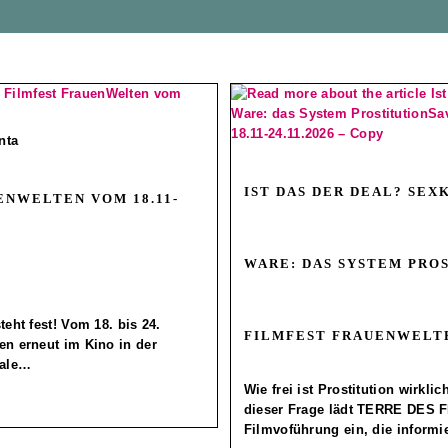
nta
IST DAS DER DEAL? SEX
ENWELTEN VOM 18.11-
WARE: DAS SYSTEM PROS
eht fest! Vom 18. bis 24.
FILMFEST FRAUENWELTEN
en erneut im Kino in der
nale…
Wie frei ist Prostitution wirkl
dieser Frage lädt TERRE DES 
Filmvoführung ein, die informi