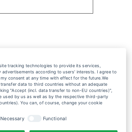
ite tracking technologies to provide its services,
 advertisements according to users' interests. I agree to
my consent at any time with effect for the future.We
transfer data to third countries without an adequate
cking "Accept (incl. data transfer to non-EU countries)",
 used by us as well as by the respective third-party
ountries). You can, of course, change your cookie
Necessary
Functional
2
3
4
…
18