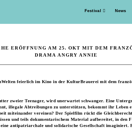
Festival
News
CHE ERÖFFNUNG AM 25. OKT MIT DEM FRANZ
DRAMA ANGRY ANNIE
nWelten feierlich im Kino in der KulturBrauerei mit dem fran
utter zweier Teenager, wird unerwartet schwanger. Eine Untergru
nnt, illegale Abtreibungen zu unterstützen, bekommt ihr Leben e
beit miteinander vereinen? Der Spielfilm rückt
die Gleichberech
nissen und teils dokumentarischem Material aufbereitet,
in den 
ine antipatriarchale und solidarische Gesellschaft imaginiert.