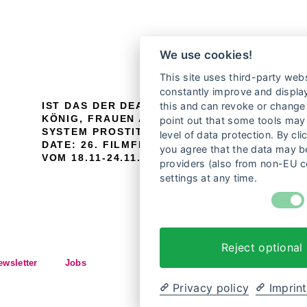
We use cookies!
This site uses third-party webs
constantly improve and display
this and can revoke or change 
IST DAS DER DEAL? SEXKÄUFER ALS
KÖNIG, FRAUEN ALS WARE: DAS
W
point out that some tools may 
SYSTEM PROSTITUTIONSAVE THE
U
level of data protection. By cli
DATE: 26. FILMFEST FRAUENWELTEN
you agree that the data may be
VOM 18.11-24.11.2026 – COPY
providers (also from non-EU c
settings at any time.
Reject optional
ewsletter
Jobs
Privacy policy
Imprint