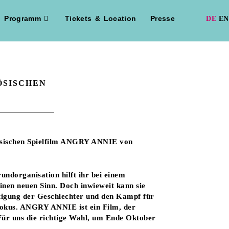
Programm
Tickets & Location
Presse
ÖSISCHEN
zösischen Spielfilm ANGRY ANNIE von
ndorganisation hilft ihr bei einem
inen neuen Sinn. Doch inwieweit kann sie
tigung der Geschlechter und den Kampf für
Foku
s.
ANGRY ANNIE ist ein Film, der
 Für uns die richtige Wahl, um Ende Oktober