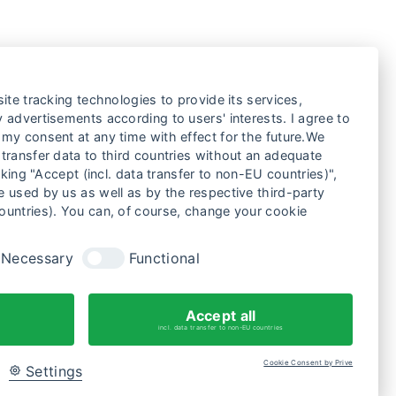
ite tracking technologies to provide its services,
 advertisements according to users' interests. I agree to
my consent at any time with effect for the future.We
DAS FILMFEST FRAUENWELTEN
ÜNSCHT FEMINISTISCHE FEIERTAGE
transfer data to third countries without an adequate
ND EIN GUTES NEUES JAHR!
cking "Accept (incl. data transfer to non-EU countries)",
 used by us as well as by the respective third-party
ountries). You can, of course, change your cookie
Necessary
Functional
Accept all
incl. data transfer to non-EU countries
Cookie Consent by Prive
Settings