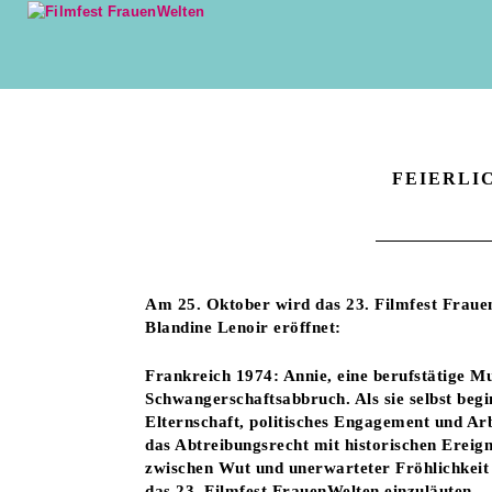
FEIERLI
Am 25. Oktober wird das 23. Filmfest Fraue
Blandine Lenoir eröffnet:
Frankreich 1974: Annie, eine berufstätige M
Schwangerschaftsabbruch. Als sie selbst begi
Elternschaft, politisches Engagement und Ar
das Abtreibungsrecht mit historischen Ereig
zwischen Wut und unerwarteter Fröhlichkeit e
das 23. Filmfest FrauenWelten einzuläuten.